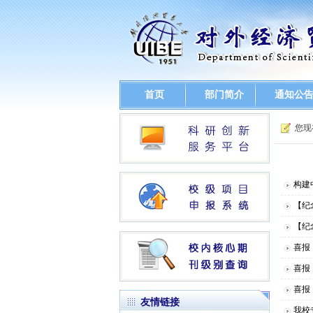
首页
部门简介
通知公
您现
构建
【纪
【纪
喜报
喜报
喜报
友情链接
我校