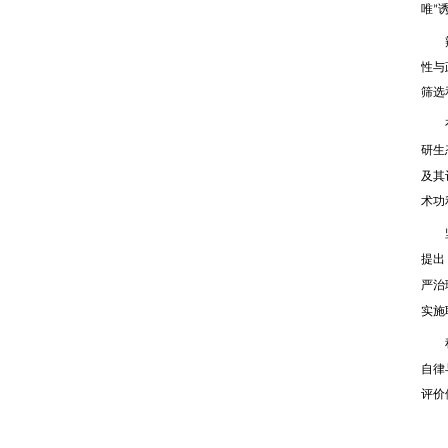
唯
”
辩证
性与
筛选
有效
研生
及其
术功
坚决
提出
严治
实施
积极
自律
评价