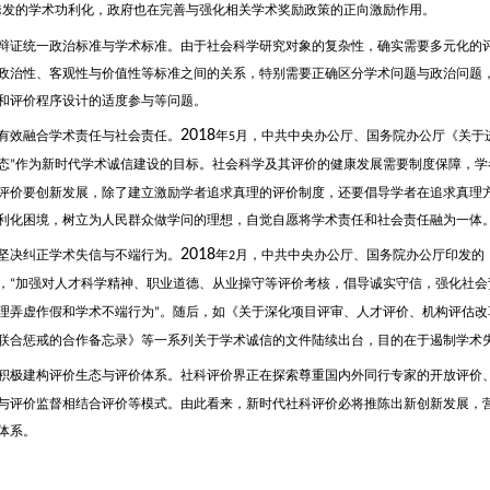
诱发的学术功利化，政府也在完善与强化相关学术奖励政策的正向激励作用。
统一政治标准与学术标准。由于社会科学研究对象的复杂性，确实需要多元化的评
政治性、客观性与价值性等标准之间的关系，特别需要正确区分学术问题与政治问题
和评价程序设计的适度参与等问题。
2018
融合学术责任与社会责任。
年
月，中共中央办公厅、国务院办公厅《关于
5
态
作为新时代学术诚信建设的目标。社会科学及其评价的健康发展需要制度保障，学
”
评价要创新发展，除了建立激励学者追求真理的评价制度，还要倡导学者在追求真理
利化困境，树立为人民群众做学问的理想，自觉自愿将学术责任和社会责任融为一体
2018
纠正学术失信与不端行为。
年
月，中共中央办公厅、国务院办公厅印发的
2
，
加强对人才科学精神、职业道德、从业操守等评价考核，倡导诚实守信，强化社会
“
理弄虚作假和学术不端行为
。随后，如《关于深化项目评审、人才评价、机构评估改
”
联合惩戒的合作备忘录》等一系列关于学术诚信的文件陆续出台，目的在于遏制学术
建构评价生态与评价体系。社科评价界正在探索尊重国内外同行专家的开放评价
与评价监督相结合评价等模式。由此看来，新时代社科评价必将推陈出新创新发展，
体系。