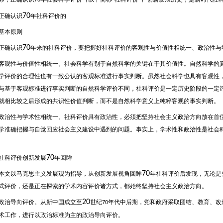
70
“
”
70
确认识
年社科评价的
本原则
70
确认识
年来的社科评价，要把握好社科评价的客观性与价值性相统一、政治性与
性与价值性相统一。社会科学有别于自然科学的关键在于其价值性。自然科学的真
学评价的合理性也有一致公认的客观标准进行事实判断。虽然社会科学也具有客观性
与基于客观标准进行事实判断的自然科学评价不同，社科评价是一定历史阶段的一定
就相比较之后形成的共识性价值判断，而不是自然科学意义上纯粹客观的事实判断。
性与学术性相统一。社科评价具有政治性，必须把坚持社会主义政治方向放在首位
学准确把握与自觉回应社会主义建设中遇到的问题。事实上，学术性和政治性是社会
70
科评价创新发展
年回眸
70
以马克思主义发展观为指导，从创新发展视角回眸
年社科评价后发现，无论是
式评价，还是正在探索的学术内容评价诸方式，都始终坚持社会主义政治方向。
20
导向评价。从新中国成立至
世纪
年代中后期，党和政府采取团结、教育、改
70
术工作，进行以政治标准为主的政治导向评价。