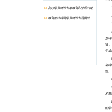
高校学风建设专项教育和治理行动
正
基
教育部社科司学风建设专题网站
正
客观
然科
说，
学成
政治
会科
性。
社
本文
术形
政治
的学