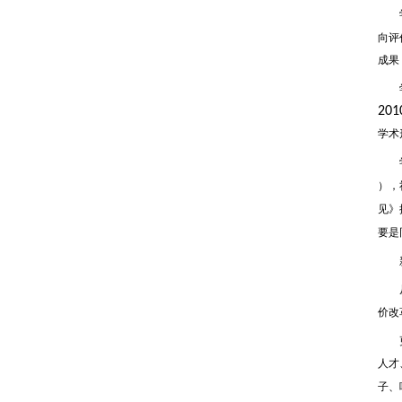
学
向评
成果
学术
201
学术
学
），
见》
要是
新时
价改
更好
人才
子、