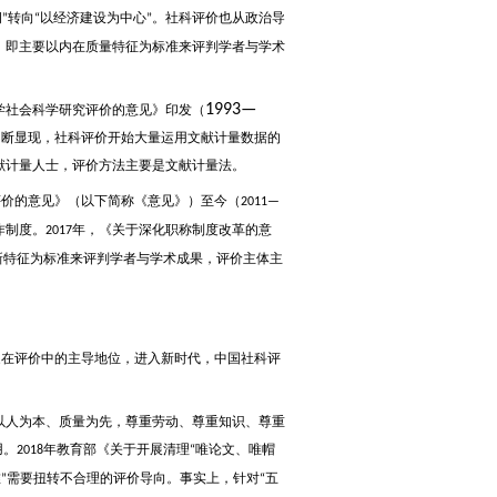
纲
转向
以经济建设为中心
。社科评价也从政治导
”
“
”
，即主要以内在质量特征为标准来评判学者与学术
1993—
社会科学研究评价的意见》印发（
不断显现，社科评价开始大量运用文献计量数据的
献计量人士，评价方法主要是文献计量法。
评价的意见》（以下简称《意见》）至今（
2011—
作制度。
年，《关于深化职称制度改革的意
2017
新特征为标准来评判学者与学术成果，评价主体主
家在评价中的主导地位，进入新时代，中国社科评
人为本、质量为先，尊重劳动、尊重知识、尊重
用。
年教育部《关于开展清理
唯论文、唯帽
2018
“
唯
需要扭转不合理的评价导向。事实上，针对
五
”
“