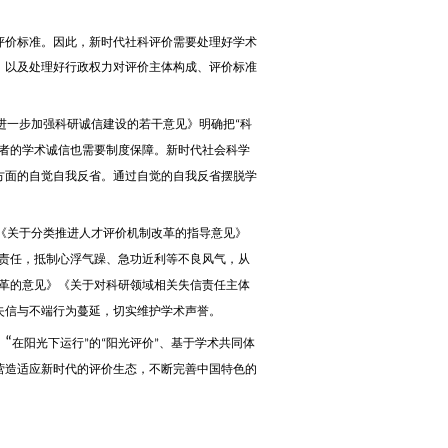
价标准。因此，新时代社科评价需要处理好学术
，以及处理好行政权力对评价主体构成、评价标准
进一步加强科研诚信建设的若干意见》明确把
科
“
者的学术诚信也需要制度保障。新时代社会科学
方面的自觉自我反省。通过自觉的自我反省摆脱学
。
《关于分类推进人才评价机制改革的指导意见》
责任，抵制心浮气躁、急功近利等不良风气，从
革的意见》《关于对科研领域相关失信责任主体
失信与不端行为蔓延，切实维护学术声誉。
“
、
在阳光下运行
的
阳光评价
、基于学术共同体
”
“
”
营造适应新时代的评价生态，不断完善中国特色的