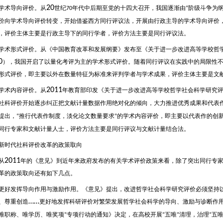
20
术导向评价。从
世纪
年代中后期至党的十四大召开，我国逐渐由
阶级斗争为
70
“
价向学术导向评价转变，开始借鉴西方同行评议法，开展由行政主导的学术导向评价
，评价主体主要是行政主导下的同行学者，评价方法主要是同行评议法。
形式评价。从《中国教育改革和发展纲要》发布至《关于进一步改进高等学校哲学
0
），我国开启了以量化考评为主的学术形式评价。随着同行评议在实践中的局限性
形式评价，即主要以外在数量特征为标准来评判学者与学术成果，评价主体主要是文
2011
术内容评价。从
年教育部印发《关于进一步改进高等学校哲学社会科学研究
社科评价开始逐步纠正把文献计量数据作用绝对化的倾向，大力推进优秀成果和代表
提出，
推行代表作制度，淡化论文数量要求
的学术内容评价，即主要以代表作的创
“
”
同行专家和文献计量人士，评价方法主要是同行评议与文献计量结合法。
代社科评价改革的政策取向
2011
从
年的《意见》到近年来政府发布的有关学术评价政策来看，除了突出同行专
革的政策取向还有如下几点。
发挥导向作用与激励作用。《意见》提出，改进哲学社会科学研究评价必须坚持以
……
、尊重创造
更好地发挥科研评价对繁荣发展哲学社会科学的导向、激励与诊断作
唯职称、唯学历、唯奖项
专项行动的通知》决定，在高校开展
五唯
清理，治理
五
”
“
”
“